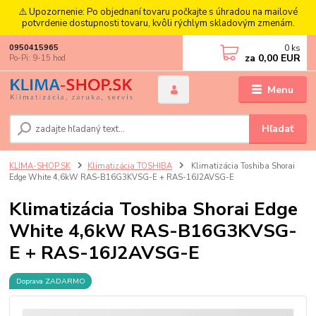
⚠️ Upozornenie: Po objednaní tovaru počkajte s úhradou na mailové
potvrdenie dostupnosti tovaru, kvôli rýchlym skladovým zmenám.
0
ks
0950415965
za
0,00 EUR
Po-Pi: 9-15 hod
Menu
Hľadať
KLIMA-SHOP.SK
Klimatizácia TOSHIBA
Klimatizácia Toshiba Shorai
Edge White 4,6kW RAS-B16G3KVSG-E + RAS-16J2AVSG-E
Klimatizácia Toshiba Shorai Edge
White 4,6kW RAS-B16G3KVSG-
E + RAS-16J2AVSG-E
Doprava ZADARMO