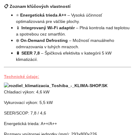
📋
Zoznam kľúčových vlastností
⭐
Energetická trieda A++
– Vysoká účinnosť
optimalizovaná pre väčšie plochy.
📱
Integrovaný Wi-Fi adaptér
– Plná kontrola nad teplotou
a spotrebou cez smartfón.
❄️
On-Demand Defrosting
– Možnosť manuálneho
odmrazovania v tuhých mrazoch.
🔋
SEER 7,8
– Špičková efektivita v kategórii 5 kW
klimatizácií.
Technické údaje:
Chladiaci výkon: 4,6 kW
Vykurovací výkon: 5,5 kW
SEER/SCOP: 7,8 / 4,6
Energetická trieda: A++/A++
Rozmery vnútornej jednotky (mm): 293x800x226