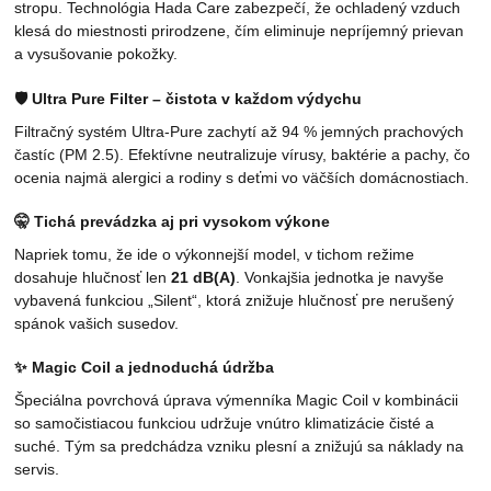
stropu. Technológia Hada Care zabezpečí, že ochladený vzduch
klesá do miestnosti prirodzene, čím eliminuje nepríjemný prievan
a vysušovanie pokožky.
🛡️
Ultra Pure Filter – čistota v každom výdychu
Filtračný systém Ultra-Pure zachytí až 94 % jemných prachových
častíc (PM 2.5). Efektívne neutralizuje vírusy, baktérie a pachy, čo
ocenia najmä alergici a rodiny s deťmi vo väčších domácnostiach.
🤫
Tichá prevádzka aj pri vysokom výkone
Napriek tomu, že ide o výkonnejší model, v tichom režime
dosahuje hlučnosť len
21 dB(A)
. Vonkajšia jednotka je navyše
vybavená funkciou „Silent“, ktorá znižuje hlučnosť pre nerušený
spánok vašich susedov.
✨
Magic Coil a jednoduchá údržba
Špeciálna povrchová úprava výmenníka Magic Coil v kombinácii
so samočistiacou funkciou udržuje vnútro klimatizácie čisté a
suché. Tým sa predchádza vzniku plesní a znižujú sa náklady na
servis.