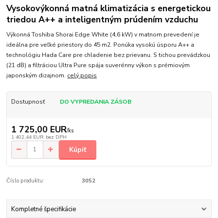
Vysokovýkonná matná klimatizácia s energetickou
triedou A++ a inteligentným prúdením vzduchu
Výkonná Toshiba Shorai Edge White (4,6 kW) v matnom prevedení je
ideálna pre veľké priestory do 45 m2. Ponúka vysokú úsporu A++ a
technológiu Hada Care pre chladenie bez prievanu. S tichou prevádzkou
(21 dB) a filtráciou Ultra Pure spája suverénny výkon s prémiovým
japonským dizajnom.
celý popis
Dostupnosť
DO VYPREDANIA ZÁSOB
1 725,00 EUR
/
ks
1 402,44 EUR
bez DPH
Kúpiť
Číslo produktu:
3052
Kompletné špecifikácie