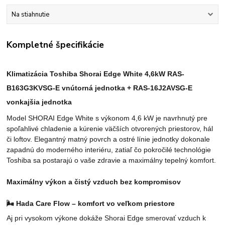
Na stiahnutie
Kompletné špecifikácie
Klimatizácia Toshiba Shorai Edge White 4,6kW RAS-
B163G3KVSG-E vnútorná jednotka + RAS-16J2AVSG-E
vonkajšia jednotka
Model SHORAI Edge White s výkonom 4,6 kW je navrhnutý pre
spoľahlivé chladenie a kúrenie väčších otvorených priestorov, hál
či loftov. Elegantný matný povrch a ostré línie jednotky dokonale
zapadnú do moderného interiéru, zatiaľ čo pokročilé technológie
Toshiba sa postarajú o vaše zdravie a maximálny tepelný komfort.
Maximálny výkon a čistý vzduch bez kompromisov
🌬️
Hada Care Flow – komfort vo veľkom priestore
Aj pri vysokom výkone dokáže Shorai Edge smerovať vzduch k