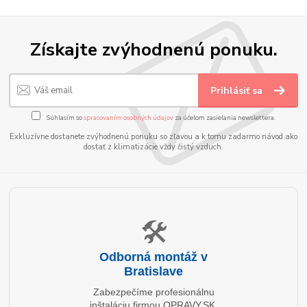
Získajte zvýhodnenú ponuku.
Prihlásiť sa
Súhlasím so
spracovaním osobných údajov
za účelom zasielania newslettera.
Exkluzívne dostanete zvýhodnenú ponuku so zľavou a k tomu zadarmo návod ako
dostať z klimatizácie vždy čistý vzduch.
🛠️
Odborná montáž v
Bratislave
Zabezpečíme profesionálnu
inštaláciu firmou OPRAVY.SK.