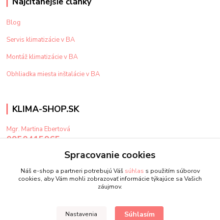
Najčítanejšie články
Blog
Servis klimatizácie v BA
Montáž klimatizácie v BA
Obhliadka miesta inštalácie v BA
KLIMA-SHOP.SK
Mgr. Martina Ebertová
0950415965
Po-Pi: 9-15 hod
Spracovanie cookies
klima@klima-shop.sk
Náš e-shop a partneri potrebujú Váš
súhlas
s použitím súborov
cookies, aby Vám mohli zobrazovať informácie týkajúce sa Vašich
záujmov.
Súhlasím
Nastavenia